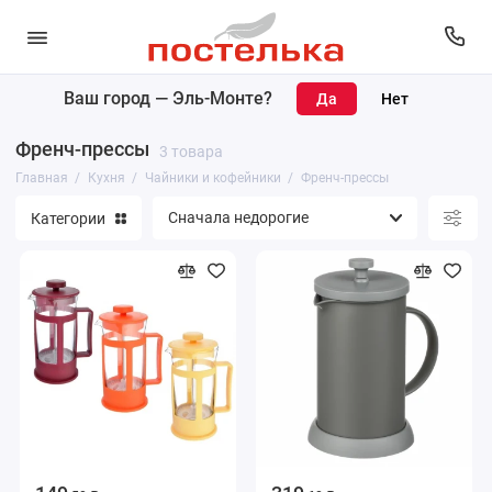
Ваш город —
Эль-Монте
?
Кухонный текстиль
Френч-прессы
3 товара
Кухонные принадлежности
Главная
Кухня
Чайники и кофейники
Френч-прессы
Категории
Чайники и кофейники
Столовая посуда
Посуда для приготовления