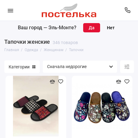
Ваш город —
Эль-Монте
?
Женщинам
Тапочки женские
346 товаров
Мужчинам
Главная
Одежда
Женщинам
Тапочки
Категории