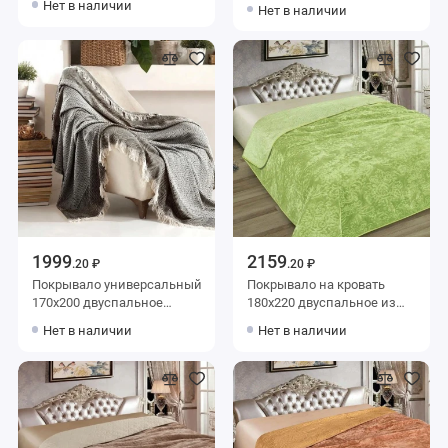
искуственного меха 80 г/м2
Нет в наличии
Нет в наличии
зеленое однотонное
оранжевое однотонное
Marianna
Marianna
1999
2159
.20 ₽
.20 ₽
Покрывало универсальный
Покрывало на кровать
170х200 двуспальное
180х220 двуспальное из
Valtery
искуственного меха 80 г/м2
Нет в наличии
Нет в наличии
зеленое Орнамент
Marianna