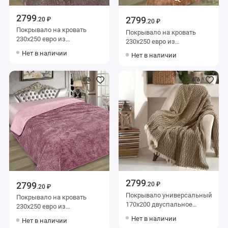
2799
2799
.20 ₽
.20 ₽
Покрывало на кровать
Покрывало на кровать
230х250 евро из
230х250 евро из
искуственного меха 80 г/м2
искуственного меха 80 г/м2
Нет в наличии
Нет в наличии
коричневое Орнамент
оранжевое Орнамент
Marianna
Marianna
2799
2799
.20 ₽
.20 ₽
Покрывало универсальный
Покрывало на кровать
170х200 двуспальное
230х250 евро из
Valtery
искуственного меха 80 г/м2
Нет в наличии
Нет в наличии
розовое Орнамент Marianna