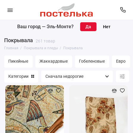
Ваш город —
Эль-Монте
?
Покрывала
Покрывала
261 товар
Пледы
Главная
Покрывала и пледы
Покрывала
Накидки
Пикейные
Жаккардовые
Гобеленовые
Евро
Наволочки
Категории