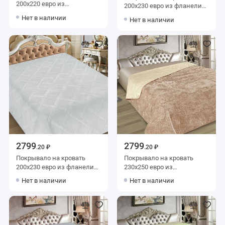
200х220 евро из
200х230 евро из фланели
искуственного меха 80 г/м2
140 г/м2 бежевое Ромбы
Нет в наличии
Нет в наличии
зеленое Орнамент
Marianna
Marianna
2799
2799
.20 ₽
.20 ₽
Покрывало на кровать
Покрывало на кровать
200х230 евро из фланели
230х250 евро из
140 г/м2 серое Ромбы
искуственного меха 80 г/м2
Нет в наличии
Нет в наличии
Marianna
бежевое Орнамент
Marianna