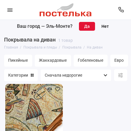
Ваш город —
Эль-Монте
?
Покрывала
Покрывала на диван
1 товар
Пледы
Главная
Покрывала и пледы
Покрывала
На диван
Накидки
Пикейные
Жаккардовые
Гобеленовые
Евро
Наволочки
Категории