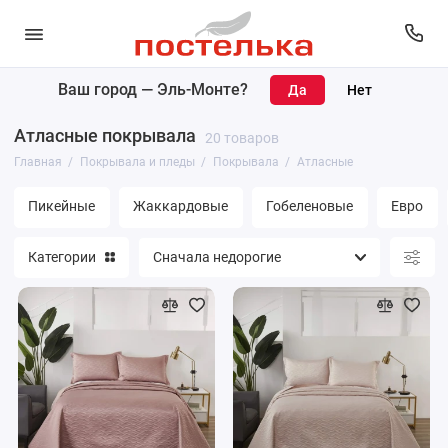
Ваш город —
Эль-Монте
?
Покрывала
Атласные покрывала
20 товаров
Пледы
Главная
Покрывала и пледы
Покрывала
Атласные
Накидки
Пикейные
Жаккардовые
Гобеленовые
Евро
Наволочки
Категории