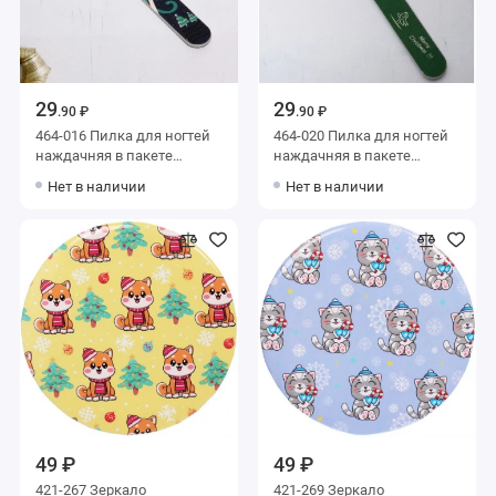
29
29
.90 ₽
.90 ₽
464-016 Пилка для ногтей
464-020 Пилка для ногтей
наждачняя в пакете
наждачняя в пакете
Ультрамарин - Снежинка,
Ультрамарин - Дед Мороз,
Нет в наличии
Нет в наличии
17,8*4см
17,8х4см
49 ₽
49 ₽
421-267 Зеркало
421-269 Зеркало