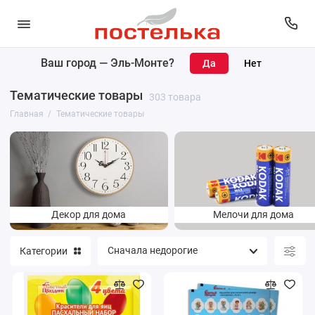
Ваш город —
Эль-Монте
?
Декор для дома
Тематические товары
303 товара
Мелочи для дома
Главная
Тематические товары
Наволочки
Согревающая одежда
Текстиль
Декор для дома
Мелочи для дома
Пасха
Категории
Новый год