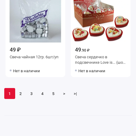
49 ₽
49
.90 ₽
Свеча чайная 12гр. 6шт/уп
Свеча сердечко в
подсвечнике Love is... (шоу-
бокс)
Нет в наличии
Нет в наличии
1
2
3
4
5
>
>|