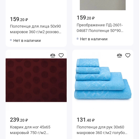
159
159
.20 ₽
.20 ₽
Преображение ПД-2601-
Полотенце для лица 50х90
04687 Полотенце 50*90
махровое 360 г/м2 розовое
цв.134 уценка
Донецкая мануфактура
Нет в наличии
Нет в наличии
239
131
.20 ₽
.40 ₽
Коврик для ног 45х65
Полотенце для рук 30х60
махровый 750 г/м2
махровое 360 г/м2 голубое
бордовый Донецкая
Донецкая мануфактура