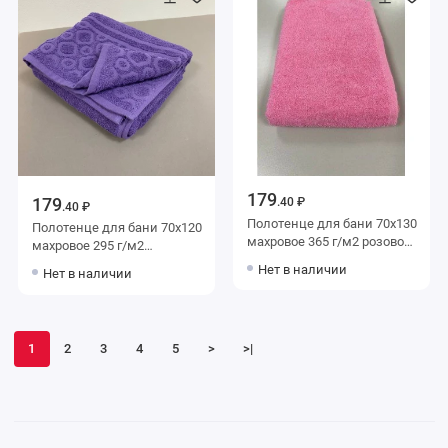
179
179
.40 ₽
.40 ₽
Полотенце для бани 70х130
Полотенце для бани 70х120
махровое 365 г/м2 розовое
махровое 295 г/м2
Донецкая мануфактура
фиолетовое Донецкая
Нет в наличии
Нет в наличии
мануфактура
1
2
3
4
5
>
>|