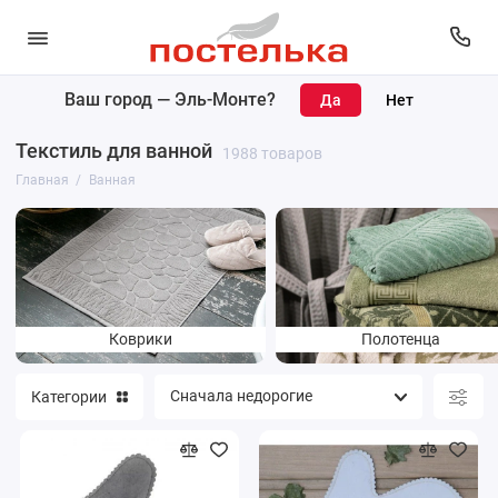
Ваш город —
Эль-Монте
?
Коврики
Текстиль для ванной
1988 товаров
Полотенца
Главная
Ванная
Банные принадлежности
Покрывала
Простыни
Коврики
Полотенца
Уголки махровые
Категории