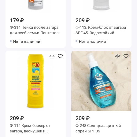
179 ₽
209 ₽
Ф-314 Пенка после загара
Ф-113. Крем-блок от загара
для всей семьи Пантенол
SPF 45. Водостойкий.
скорая помощь
Нет в наличии
Нет в наличии
209 ₽
209 ₽
Ф-114 Крем-барьер от
Ф-248 Солнцезащитный
загара, веснушек и
спрей SPF 35
пигментации, водостойкий