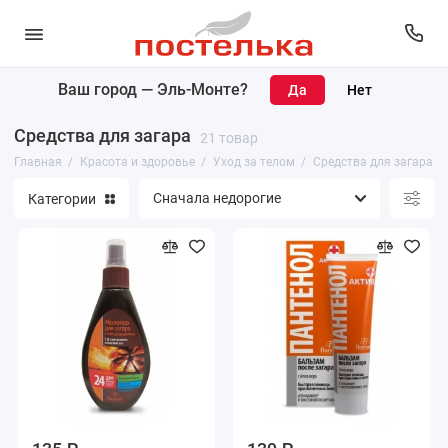
Ваш город —
Эль-Монте
?
Карандаши для губ, глаз и бровей
Средства для загара
21 товар
Макияж
Главная
Красота и здоровье
Уход за телом
Средства для загара
Категории
Уход за лицом
Уход за телом
Парфюмерия
Уход за волосами
Маникюр и педикюр