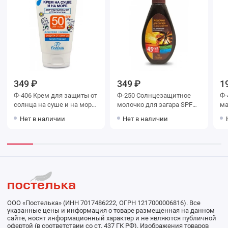
349 ₽
349 ₽
1
Ф-406 Крем для защиты от
Ф-250 Солнцезащитное
Ф-
солнца на суше и на море
молочко для загара SPF
ма
SPF 50 «Africa Kids»
45+
чу
Нет в наличии
Нет в наличии
ко
ООО «Постелька» (ИНН 7017486222, ОГРН 1217000006816). Все
указанные цены и информация о товаре размещенная на данном
сайте, носят информационный характер и не являются публичной
офертой (в соответствии со ст. 437 ГК РФ). Изображения товаров