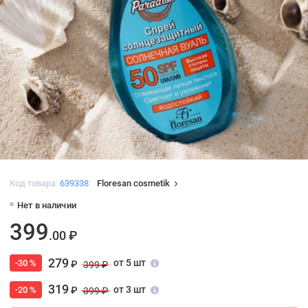
Код товара:
639338
Floresan cosmetik
Нет в наличии
399
.00 ₽
279
от 5 шт
-30 %
₽
399 ₽
319
от 3 шт
-20 %
₽
399 ₽