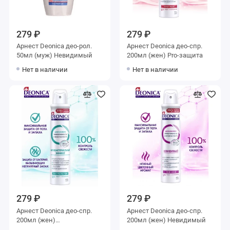
279 ₽
279 ₽
Арнест Deonica део-рол.
Арнест Deonica део-спр.
50мл (муж) Невидимый
200мл (жен) Pro-защита
Нет в наличии
Нет в наличии
279 ₽
279 ₽
Арнест Deonica део-спр.
Арнест Deonica део-спр.
200мл (жен)
200мл (жен) Невидимый
Антибак.эффект