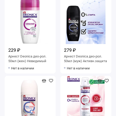
229 ₽
279 ₽
Арнест Deonica део-рол.
Арнест Deonica део-рол.
50мл (жен) Невидимый
50мл (муж) Активн.защита
Нет в наличии
Нет в наличии