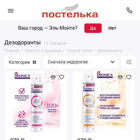
Ваш город —
Эль-Монте
?
Карандаши для губ, глаз и бровей
Дезодоранты
12 товаров
Макияж
Главная
Красота и здоровье
Уход за телом
Дезодоранты
Категории
Уход за лицом
Уход за телом
Парфюмерия
Уход за волосами
Маникюр и педикюр