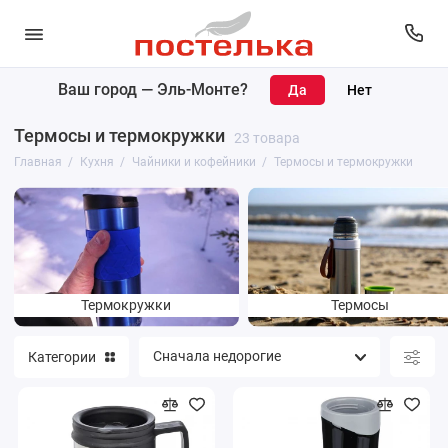
Ваш город —
Эль-Монте
?
Кухонный текстиль
Термосы и термокружки
23 товара
Кухонные принадлежности
Главная
Кухня
Чайники и кофейники
Термосы и термокружки
Чайники и кофейники
Столовая посуда
Посуда для приготовления
Термокружки
Термосы
Категории