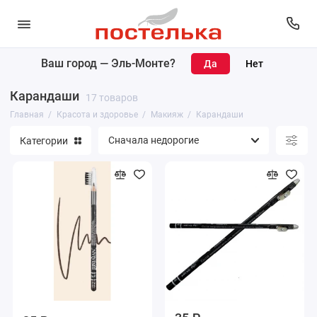
Ваш город —
Эль-Монте
?
Карандаши для губ, глаз и бровей
Карандаши
17 товаров
Макияж
Главная
Красота и здоровье
Макияж
Карандаши
Категории
Уход за лицом
Уход за телом
Парфюмерия
Уход за волосами
Маникюр и педикюр