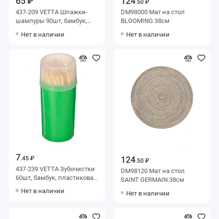
65 ₽
124
.50 ₽
437-209 VETTA Шпажки-
DM98000 Мат на стол
шампуры 90шт, бамбук,
BLOOMING 38см
20см
Нет в наличии
Нет в наличии
7
124
.45 ₽
.50 ₽
437-239 VETTA Зубочистки
DM98120 Мат на стол
60шт, бамбук, пластиковая
SAINT GERMAIN 38см
упаковка
Нет в наличии
Нет в наличии