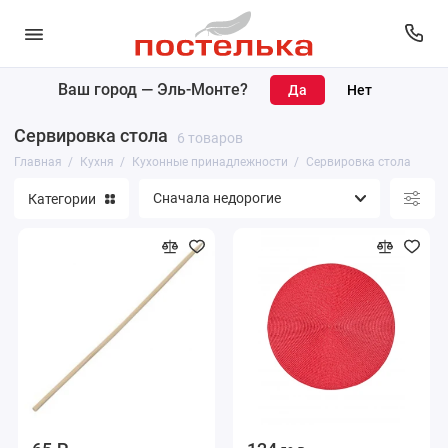
Ваш город —
Эль-Монте
?
Кухонный текстиль
Сервировка стола
6 товаров
Кухонные принадлежности
Главная
Кухня
Кухонные принадлежности
Сервировка стола
Категории
Чайники и кофейники
Столовая посуда
Посуда для приготовления