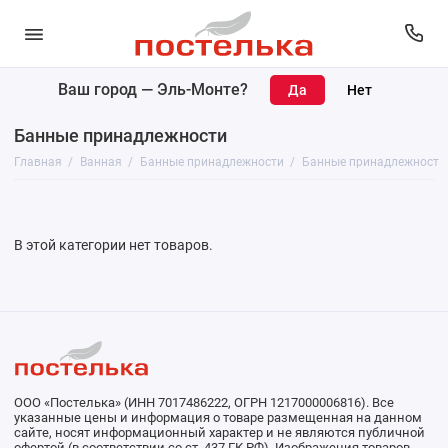
Ваш город —
Эль-Монте
?
Коврики
Банные принадлежности
Полотенца
Главная
Ванная
Банные принадлежности
Банные принадлежности
Банные принадлежности
Покрывала
В этой категории нет товаров.
Простыни
Уголки махровые
ООО «Постелька» (ИНН 7017486222, ОГРН 1217000006816). Все
указанные цены и информация о товаре размещенная на данном
сайте, носят информационный характер и не являются публичной
офертой (в соответствии со ст. 437 ГК РФ). Изображения товаров