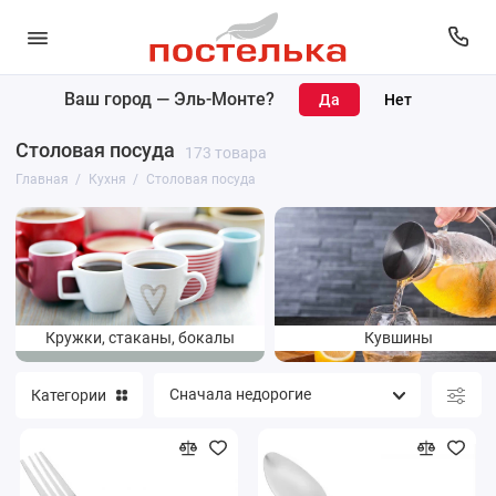
Ваш город —
Эль-Монте
?
Кухонный текстиль
Столовая посуда
173 товара
Кухонные принадлежности
Главная
Кухня
Столовая посуда
Чайники и кофейники
Столовая посуда
Посуда для приготовления
Кружки, стаканы, бокалы
Кувшины
Категории