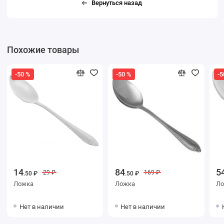
Вернуться назад
Похожие товары
-50 %
-50 %
-5
14
84
5
29 ₽
169 ₽
.50 ₽
.50 ₽
Ложка
Ложка
Ло
Нет в наличии
Нет в наличии