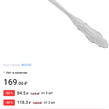
Код товара:
465330
Нет в наличии
169
.00 ₽
84.5
от 5 шт
-50 %
₽
169 ₽
118.3
от 3 шт
-30 %
₽
169 ₽