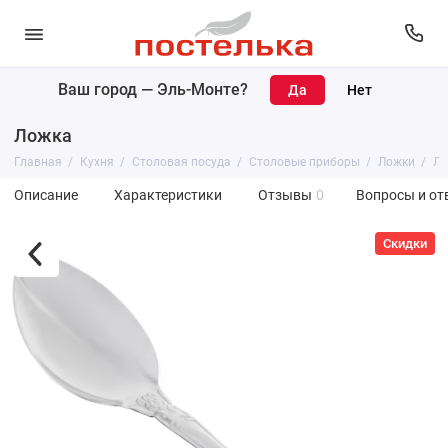
Ваш город —
Эль-Монте
?
Ложка
Главная
Кухня
Столовая посуда
Столовые приборы
Ложки
Ло
Описание
Характеристики
Отзывы
0
Вопросы и от
Скидки