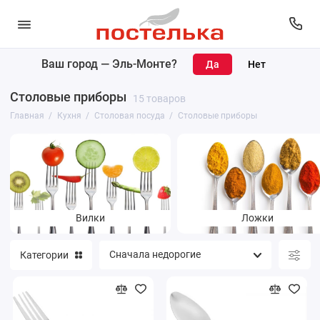
Ваш город —
Эль-Монте
?
Кухонный текстиль
Столовые приборы
15 товаров
Кухонные принадлежности
Главная
Кухня
Столовая посуда
Столовые приборы
Чайники и кофейники
Столовая посуда
Посуда для приготовления
Вилки
Ложки
Категории