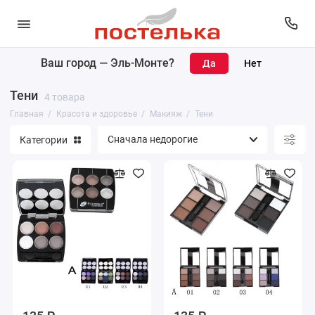
Ваш город —
Эль-Монте
?
Карандаши для губ, глаз и бровей
Тени
4 товара
Макияж
Главная
Красота и здоровье
Макияж
Тени
Категории
Уход за лицом
Уход за телом
Парфюмерия
Уход за волосами
Маникюр и педикюр