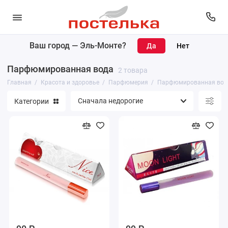
Ваш город —
Эль-Монте
?
Карандаши для губ, глаз и бровей
Парфюмированная вода
2 товара
Макияж
Главная
Красота и здоровье
Парфюмерия
Парфюмированная вод
Категории
Уход за лицом
Уход за телом
Парфюмерия
Уход за волосами
Маникюр и педикюр