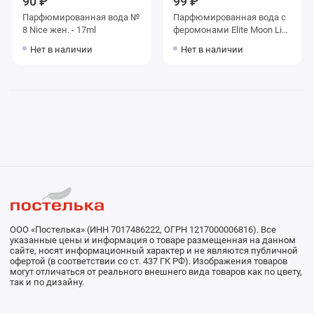
90 ₽
99 ₽
Парфюмированная вода №
Парфюмированная вода с
8 Nice жен. - 17ml
феромонами Elite Moon Ligh
- 17ml for women
Нет в наличии
Нет в наличии
ООО «Постелька» (ИНН 7017486222, ОГРН 1217000006816). Все
указанные цены и информация о товаре размещенная на данном
сайте, носят информационный характер и не являются публичной
офертой (в соответствии со ст. 437 ГК РФ). Изображения товаров
могут отличаться от реального внешнего вида товаров как по цвету,
так и по дизайну.