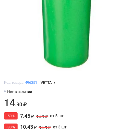
Код товара:
496351
VETTA
Нет в наличии
14
.90 ₽
7.45
от 5 шт
-50 %
₽
14.9 ₽
10.43
от 3 шт
-30 %
₽
14.9 ₽