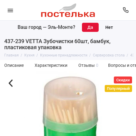
Ваш город —
Эль-Монте
?
437-239 VETTA Зубочистки 60шт, бамбук,
пластиковая упаковка
Главная
Кухня
Кухонные принадлежности
Сервировка стола
437
Описание
Характеристики
Отзывы
0
Вопросы и от
Скидки
Популярный