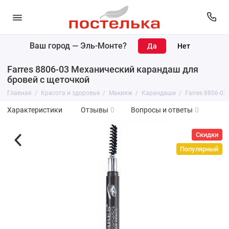
Ваш город —
Эль-Монте
?
Farres 8806-03 Механический карандаш для
бровей с щеточкой
Главная
Красота и здоровье
Макияж
Карандаши
Farres 8806-0
Характеристики
Отзывы
0
Вопросы и ответы
0
Скидки
Популярный