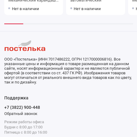
Механический карандаш
автоматический
Ме
для бровей с щеточкой
дл
Нет в наличии
Нет в наличии
ООО «Постелька» (ИНН 7017486222, ОГРН 1217000006816). Все
указанные цены и информация о товаре размещенная на данном
сайте, носят информационный характер и не являются публичной
офертой (в соответствии со ст. 437 ГК РФ). Изображения товаров
могут отличаться от реального внешнего вида товаров как по цвету,
так и по дизайну.
Поддержка
+7 (3822) 900-448
Обратный звонок
Режим работы офиса
Будни с 8:00 до 17:00
Пятница с 8:00 до 16:00