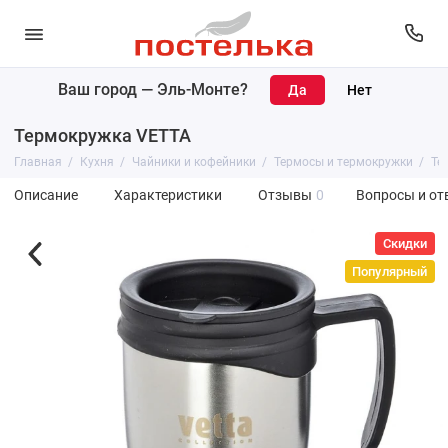
Ваш город —
Эль-Монте
?
Термокружка VETTA
Главная
Кухня
Чайники и кофейники
Термосы и термокружки
Те
Описание
Характеристики
Отзывы
0
Вопросы и от
Скидки
Популярный