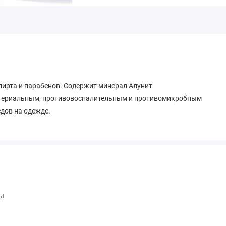
пирта и парабенов. Содержит минерал Алунит
ктериальным, противовоспалительным и противомикробным
едов на одежде.
ы