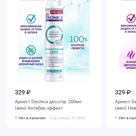
329 ₽
329 ₽
Арнест Deonica део-спр. 200мл
Арнест De
(жен) Антибак.эффект
(жен) Не
Нет в наличии
Код товара: 615439
Нет в на