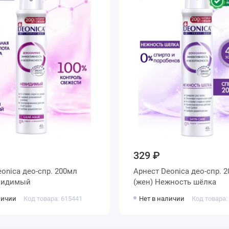
329 ₽
onica део-спр. 200мл
Арнест Deonica део-спр. 
видимый
(жен) Нежность шёлка
личии
Код товара: 615441
Нет в наличии
Код товара: