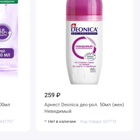
259 ₽
200мл
Арнест Deonica део-рол. 50мл (жен)
Невидимый
 637757
Нет в наличии
Код товара: 637773