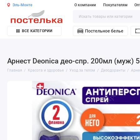
Эль-Монте
О компании
Покупателям
Оп
Постельное белье
ВСЕ КАТЕГОРИИ
Арнест Deonica део-спр. 200мл (муж) 5
Главная
Красота и здоровье
Уход за телом
Дезодоранты
Арне