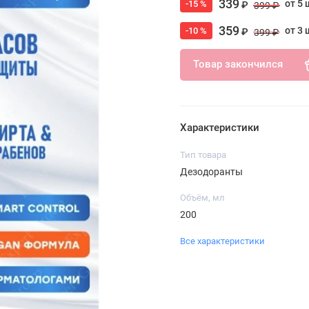
339
от 5 
-15 %
₽
399 ₽
359
от 3 
-10 %
₽
399 ₽
Товар закончился
Характеристики
Тип товара
Дезодоранты
Объём, мл
200
Все характеристики