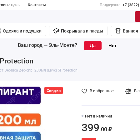
товые цены
Контакты
Поддержка
+7 (3822)
Одеяла и подушки
Покрывала и пледы
Ванная
Ваш город —
Эль-Монте
?
Рrotection
ст Deonica део-спр. 200мл (муж) 5Рrotection
Скидки
В избранное
В 
Нет в наличии
399
.00 ₽