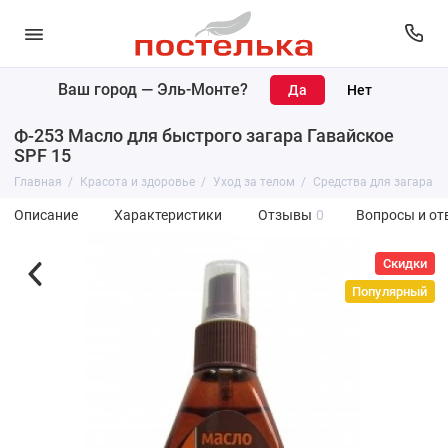
Ваш город —
Эль-Монте
?
Ф-253 Масло для быстрого загара Гавайское
SPF 15
Главная
Красота и здоровье
Уход за телом
Средства для загара
Описание
Характеристики
Отзывы
0
Вопросы и от
Скидки
Популярный