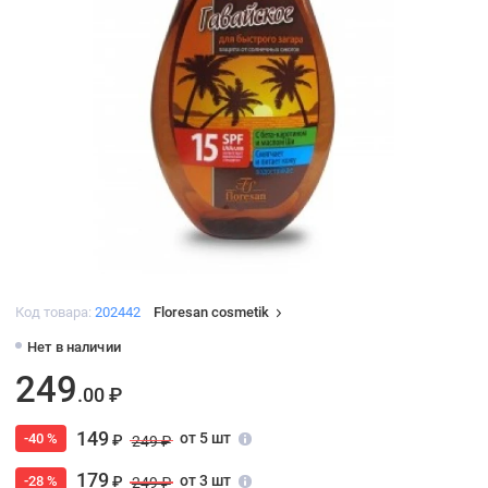
Код товара:
202442
Floresan cosmetik
Нет в наличии
249
.00 ₽
149
от 5 шт
-40 %
₽
249 ₽
179
от 3 шт
-28 %
₽
249 ₽