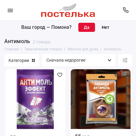
Ваш город —
Помона
?
Декор для дома
Антимоль
2 товара
Мелочи для дома
Главная
Тематические товары
Мелочи для дома
Антимоль
Категории
Наволочки
Согревающая одежда
Текстиль
Пасха
Новый год