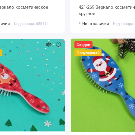
Зеркало косметическое
421-269 Зеркало космети
круглое
личии
Код товара: 655114
Нет в наличии
Код товара:
Скидки
й
Популярный