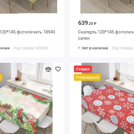
639
.20 ₽
 120*145 фотопечать 18943
Скатерть 120*145 фотопеч
сатен
личии
Код товара: 620965
Нет в наличии
Код товара:
Скидки
й
Популярный