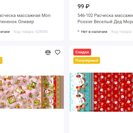
99 ₽
Расческа массажная Mon
546-102 Расческа массаж
Олененок Оливер
Possier Веселый Дед Мор
личии
Код товара: 628590
Нет в наличии
Код товара:
Скидки
й
Популярный