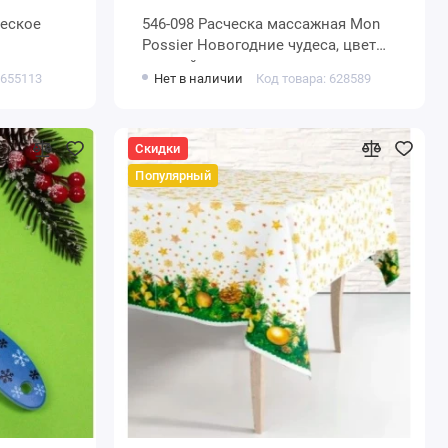
ческое
546-098 Расческа массажная Mon
Possier Новогодние чудеса, цвет
желтый
 655113
Нет в наличии
Код товара: 628589
Скидки
Популярный