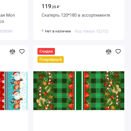
119
.20 ₽
ная Mon
Скатерть 120*180 в ассортименте
оз
 628588
Нет в наличии
Код товара: 522722
Скидки
Популярный