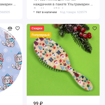
амарин -
наждачняя в пакете Ультрамарин -
Дед Мороз, 17,8х4см
 568505
Нет в наличии
Код товара: 628579
Скидки
Популярный
99 ₽