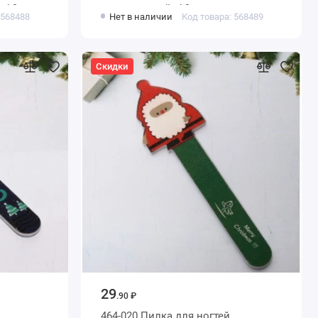
 d-9см
цвет красный, d-9см
 568488
Нет в наличии
Код товара: 568489
Скидки
29
.90 ₽
464-020 Пилка для ногтей