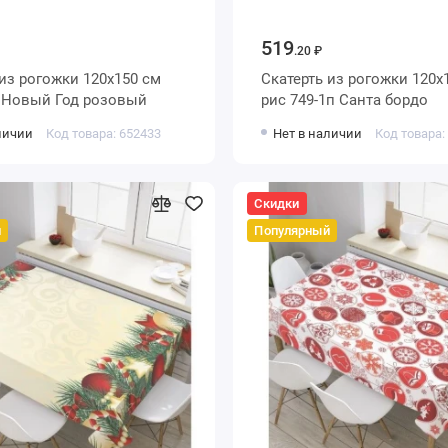
519
.20 ₽
 из рогожки 120х150 см
Скатерть из рогожки 120х
2 Новый Год розовый
рис 749-1п Санта бордо
личии
Код товара: 652433
Нет в наличии
Код товара:
Скидки
й
Популярный