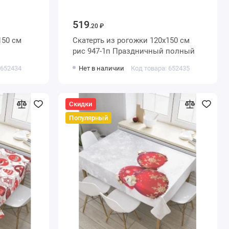
519
.20 ₽
150 см
Скатерть из рогожки 120х150 см
рис 947-1п Праздничный полный
 652434
Нет в наличии
Код товара: 652435
Скидки
Популярный