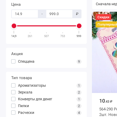
Цена
-
₽
Скидки
Популярны
14,9
261
507
753
999
Акция
Спеццена
9
Тип товара
Ароматизаторы
1
Зеркала
2
Конверты для денег
1
10
.43 ₽
Пилки
2
564-290 
Расчески
4
2шт. Нов