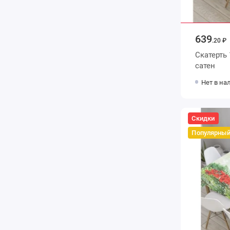
639
.20 ₽
Скатерть
сатен
Нет в на
Скидки
Популярны