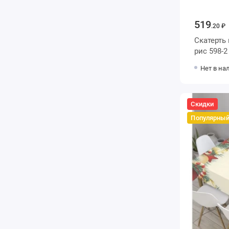
519
.20 ₽
Скатерть
рис 598-
Нет в на
Скидки
Популярны