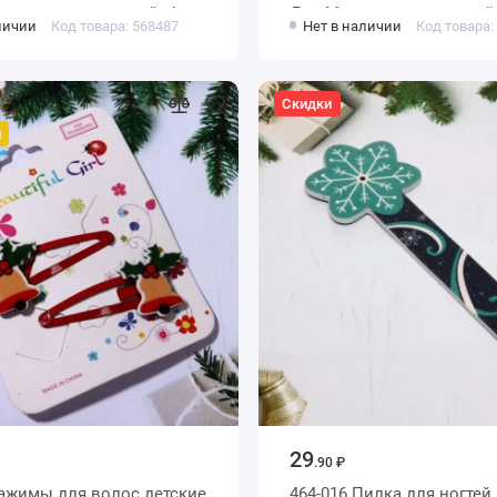
чики, цвет красный, d-
Дед Мороз, цвет красный,
личии
Код товара: 568487
Нет в наличии
Код товара:
Скидки
й
29
.90 ₽
Зажимы для волос детские
464-016 Пилка для ногтей