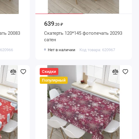
639
.20 ₽
ать 20083
Скатерть 120*145 фотопечать 20293
сатен
 620966
Нет в наличии
Код товара: 620967
Скидки
Популярный