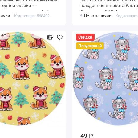
годняя сказка -
наждачняя в пакете Ультр
чики, цвет красный, 5см
Снежинка, 17,8*4см
личии
Код товара: 568492
Нет в наличии
Код товара:
Скидки
Популярный
49 ₽