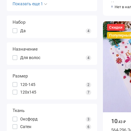
Колоколь
Показать еще 1
Нет в на
9см
Набор
Скидки
Да
4
Популярны
Назначение
Для волос
4
Размер
120-145
2
120х145
7
Ткань
Оксфорд
3
10
.43 ₽
Сатен
6
564-296 