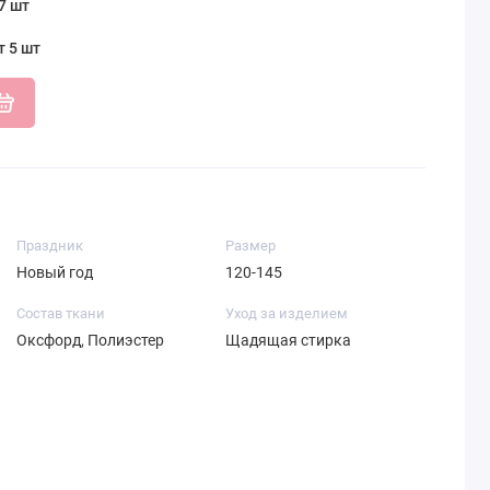
7 шт
т 5 шт
Праздник
Размер
Новый год
120-145
Состав ткани
Уход за изделием
Оксфорд, Полиэстер
Щадящая стирка