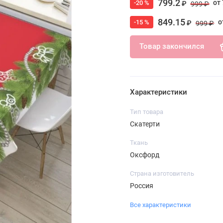
799.2
от 
-20 %
₽
999 ₽
849.15
о
-15 %
₽
999 ₽
Товар закончился
Характеристики
Тип товара
Скатерти
Ткань
Оксфорд
Страна изготовитель
Россия
Все характеристики