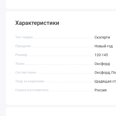
Характеристики
Тип товара
Скатерти
Праздник
Новый год
Размер
120-145
Ткань
Оксфорд
Состав ткани
Оксфорд, По
Уход за изделием
Щадящая ст
Страна изготовитель
Россия