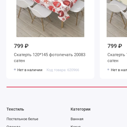
799 ₽
799 ₽
Скатерть 120*145 фотопечать 20083
Скатерть 
сатен
сатен
Нет в наличии
Код товара: 620966
Нет в на
Текстиль
Категории
Постельное белье
Ванная
Одежда
Кухня