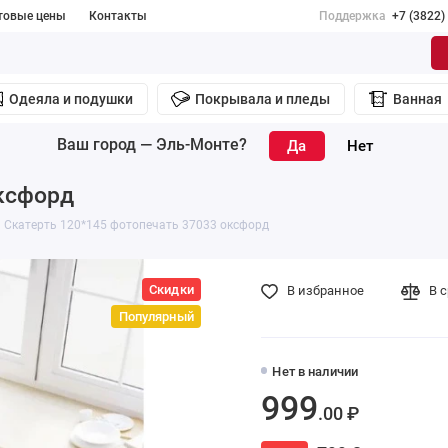
товые цены
Контакты
Поддержка
+7 (3822)
Одеяла и подушки
Покрывала и пледы
Ванная
Ваш город —
Эль-Монте
?
оксфорд
Скатерть 120*145 фотопечать 37033 оксфорд
Скидки
В избранное
В 
Популярный
Нет в наличии
999
.00 ₽