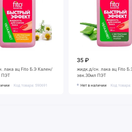
35 ₽
. лака ац Fito Б.Э Кален/
жидк.д/сн. лака ац Fito Б
 ПЭТ
эвк.30мл ПЭТ
личии
Код товара: 590691
Нет в наличии
Код товара: