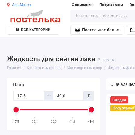
Эль-Монте
О компании
Покупателям
Оп
Постельное белье
ВСЕ КАТЕГОРИИ
Жидкость для снятия лака
2 товара
Главная
Красота и здоровье
Маникюр и педикюр
Жидкость для с
Цена
-
₽
Скидки
Популярны
17,5
25,4
33,3
41,1
49,0