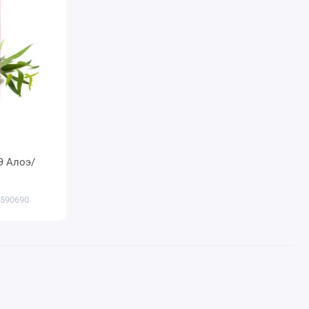
.Э Алоэ/
 590690