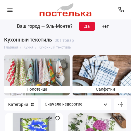
Ваш город —
Эль-Монте
?
Кухонный текстиль
Кухонный текстиль
301 товар
Кухонные принадлежности
Главная
Кухня
Кухонный текстиль
Чайники и кофейники
Столовая посуда
Посуда для приготовления
Полотенца
Салфетки
Категории