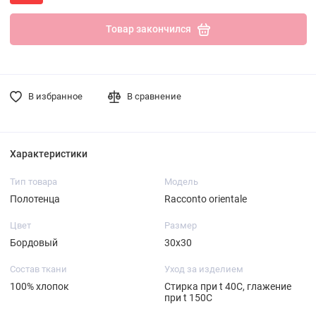
Товар закончился
В избранное
В сравнение
Характеристики
Тип товара
Модель
Полотенца
Racconto orientale
Цвет
Размер
Бордовый
30х30
Состав ткани
Уход за изделием
100% хлопок
Стирка при t 40С, глажение
при t 150С