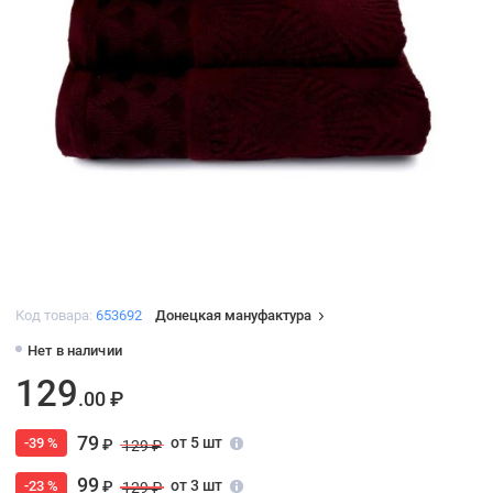
Код товара:
653692
Донецкая мануфактура
Нет в наличии
129
.00 ₽
79
от 5 шт
-39 %
₽
129 ₽
99
от 3 шт
-23 %
₽
129 ₽