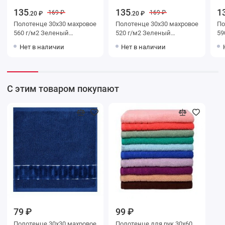
135
135
1
169 ₽
169 ₽
.20 ₽
.20 ₽
Полотенце 30х30 махровое
Полотенце 30х30 махровое
Полот
560 г/м2 Зеленый
520 г/м2 Зеленый
590 г/
Донецкая мануфактура
Донецкая мануфактура
До
Нет в наличии
Нет в наличии
С этим товаром покупают
79 ₽
99 ₽
Полотенце 30х30 махровое
Полотенце для рук 30х60