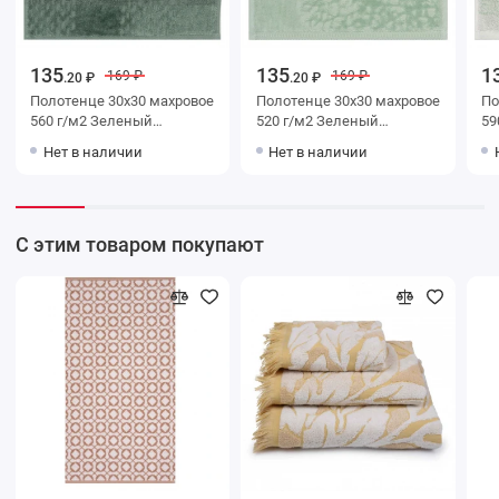
135
135
1
169 ₽
169 ₽
.20 ₽
.20 ₽
Полотенце 30х30 махровое
Полотенце 30х30 махровое
Полот
560 г/м2 Зеленый
520 г/м2 Зеленый
590 г/
Донецкая мануфактура
Донецкая мануфактура
До
Нет в наличии
Нет в наличии
С этим товаром покупают