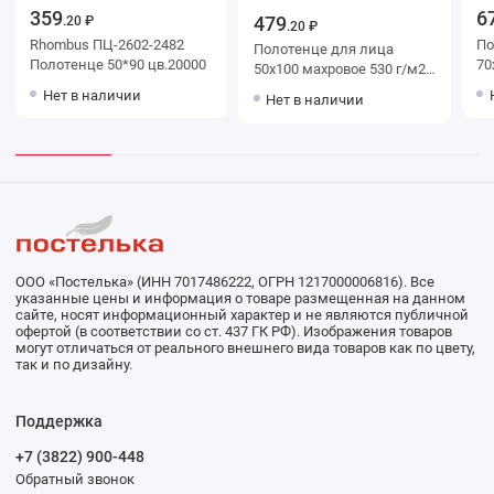
359
6
479
.20 ₽
.20 ₽
Rhombus ПЦ-2602-2482
Поло
Полотенце для лица
Полотенце 50*90 цв.20000
70х130 м
50х100 махровое 530 г/м2
Бе
бежевое Донецкая
Нет в наличии
Нет в наличии
До
мануфактура
Rh
ООО «Постелька» (ИНН 7017486222, ОГРН 1217000006816). Все
указанные цены и информация о товаре размещенная на данном
сайте, носят информационный характер и не являются публичной
офертой (в соответствии со ст. 437 ГК РФ). Изображения товаров
могут отличаться от реального внешнего вида товаров как по цвету,
так и по дизайну.
Поддержка
+7 (3822) 900-448
Обратный звонок