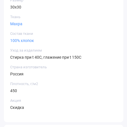
Размер
30х30
Ткань
Махра
Состав ткани
100% хлопок
Уход за изделием
Стирка при t 40С, глажение при t 150С
Страна изготовитель
Россия
Плотность, г/м2
450
Акция
Скидка