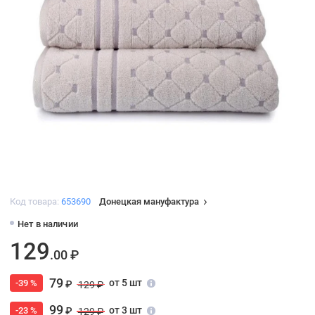
Код товара:
653690
Донецкая мануфактура
Нет в наличии
129
.00 ₽
79
от 5 шт
-39 %
₽
129 ₽
99
от 3 шт
-23 %
₽
129 ₽