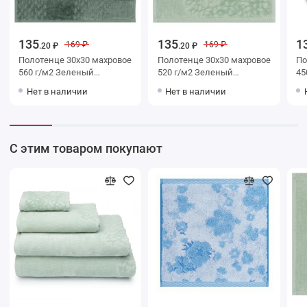
135
135
1
169 ₽
169 ₽
.20 ₽
.20 ₽
Полотенце 30х30 махровое
Полотенце 30х30 махровое
Полот
560 г/м2 Зеленый
520 г/м2 Зеленый
450 
Донецкая мануфактура
Донецкая мануфактура
До
Нет в наличии
Нет в наличии
С этим товаром покупают