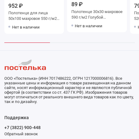
89 ₽
952 ₽
7
Полотенце 30х30 махровое
Полотенце для лица
Полот
590 г/м2 Голубой
50х100 махровое 550 г/м2
520 
Донецкая мануфактура
зеленое Донецкая
До
Нет в наличии
Нет в наличии
мануфактура
ООО «Постелька» (ИНН 7017486222, ОГРН 1217000006816). Все
указанные цены и информация о товаре размещенная на данном
сайте, носят информационный характер и не являются публичной
офертой (в соответствии со ст. 437 ГК РФ). Изображения товаров
могут отличаться от реального внешнего вида товаров как по цвету,
так и по дизайну.
Поддержка
+7 (3822) 900-448
Обратный звонок