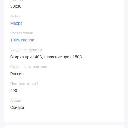
30х30
Ткань
Махра
Состав ткани
100% хлопок
Уход за изделием
Стирка при t 40С, глажение при t 150С
Страна изготовитель
Россия
Плотность, г/м2
590
Акция
Скидка