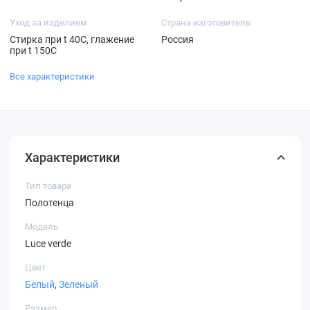
Уход за изделием
Страна изготовитель
Стирка при t 40С, глажение
Россия
при t 150С
Все характеристики
Характеристики
Тип товара
Полотенца
Модель
Luce verde
Цвет
Белый
,
Зеленый
Размер