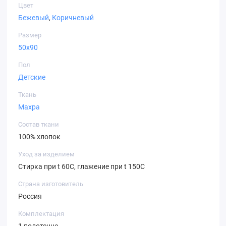
Цвет
Бежевый
,
Коричневый
Размер
50х90
Пол
Детские
Ткань
Махра
Состав ткани
100% хлопок
Уход за изделием
Стирка при t 60С, глажение при t 150C
Страна изготовитель
Россия
Комплектация