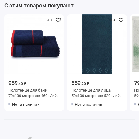
С этим товаром покупают
959
559
7
.40 ₽
.20 ₽
Полотенце для бани
Полотенце для лица
Полот
70х130 махровое 460 г/м2
50х100 махровое 520 г/м2
590 г/
Красный, Синий Донецкая
синее Донецкая
До
Нет в наличии
Нет в наличии
мануфактура Russian Stripe
мануфактура