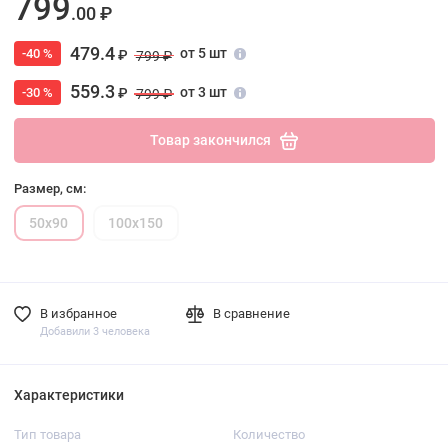
799
.00 ₽
479.4
от 5 шт
-40 %
₽
799 ₽
559.3
от 3 шт
-30 %
₽
799 ₽
Товар закончился
Размер, см:
50х90
100х150
В избранное
В сравнение
Добавили 3 человека
Характеристики
Тип товара
Количество