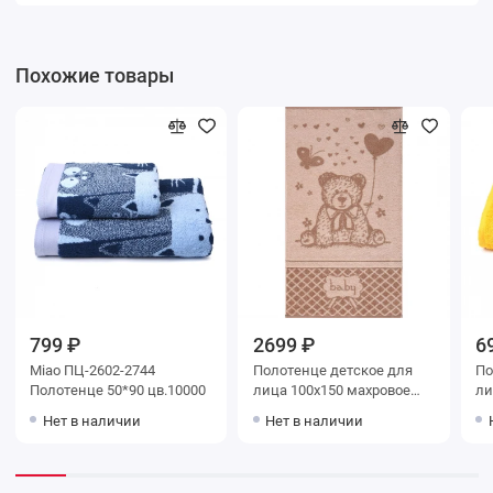
Похожие товары
799 ₽
2699 ₽
6
Miao ПЦ-2602-2744
Полотенце детское для
Поло
Полотенце 50*90 цв.10000
лица 100х150 махровое
лица 
460 г/м2 Бежевый,
г/м2 оранжев
Нет в наличии
Нет в наличии
Коричневый Teddy
ма