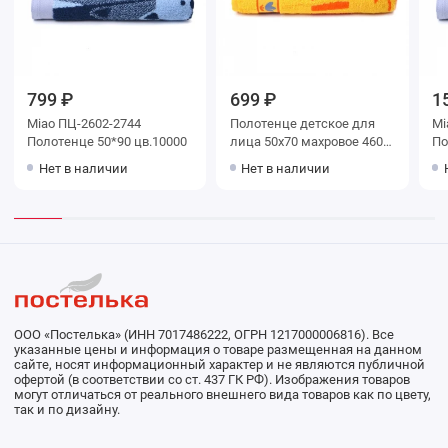
799 ₽
699 ₽
1
Miao ПЦ-2602-2744
Полотенце детское для
Mi
Полотенце 50*90 цв.10000
лица 50х70 махровое 460
По
г/м2 оранжевое Донецкая
цв
Нет в наличии
Нет в наличии
мануфактура Kitti
ООО «Постелька» (ИНН 7017486222, ОГРН 1217000006816). Все
указанные цены и информация о товаре размещенная на данном
сайте, носят информационный характер и не являются публичной
офертой (в соответствии со ст. 437 ГК РФ). Изображения товаров
могут отличаться от реального внешнего вида товаров как по цвету,
так и по дизайну.