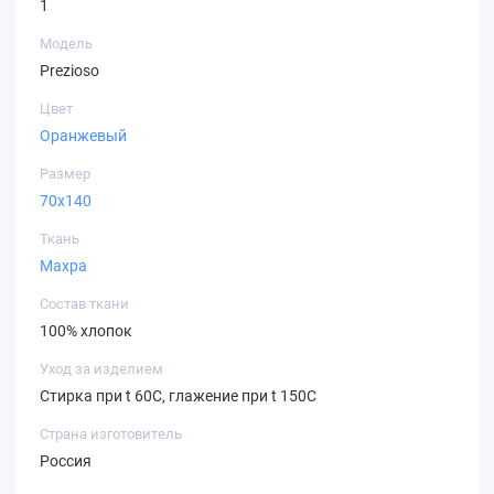
1
Модель
Prezioso
Цвет
Оранжевый
Размер
70х140
Ткань
Махра
Состав ткани
100% хлопок
Уход за изделием
Стирка при t 60С, глажение при t 150C
Страна изготовитель
Россия