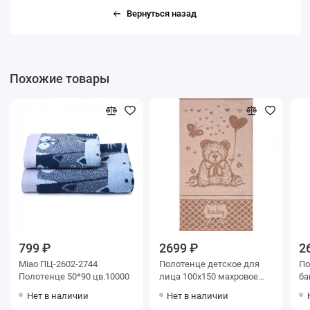
Вернуться назад
Похожие товары
799 ₽
2699 ₽
2
Miao ПЦ-2602-2744
Полотенце детское для
Поло
Полотенце 50*90 цв.10000
лица 100х150 махровое
бани
460 г/м2 Бежевый,
460 г
Нет в наличии
Нет в наличии
Коричневый Teddy
До