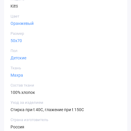
Kitti
Цвет
Оранжевый
Размер
50х70
Пол
Детские
Ткань
Махра
Состав ткани
100% хлопок
Уход за изделием
Стирка при t 40С, глажение при t 150С
Страна изготовитель
Россия