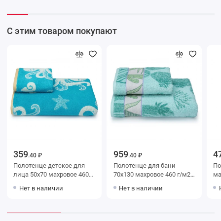
Kit
С этим товаром покупают
359
959
4
.40 ₽
.40 ₽
Полотенце детское для
Полотенце для бани
Полот
лица 50х70 махровое 460
70х130 махровое 460 г/м2
махр
г/м2 голубое Донецкая
зеленое Донецкая
зеле
Нет в наличии
Нет в наличии
мануфактура Small feet
мануфактура Cactus
ма