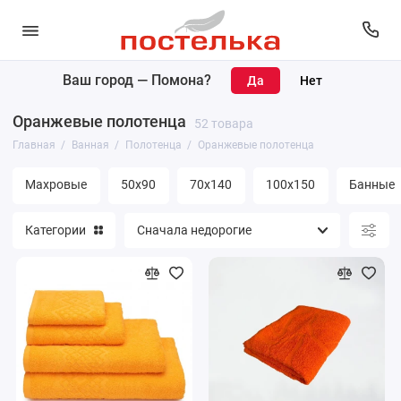
Ваш город —
Помона
?
Коврики
Оранжевые полотенца
52 товара
Полотенца
Главная
Ванная
Полотенца
Оранжевые полотенца
Банные принадлежности
Махровые
50х90
70х140
100х150
Банные
Покрывала
Категории
Простыни
Уголки махровые