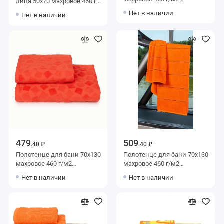
лица 50х70 махровое 460 г/
оранжевое Донецкая
м2 Оранжевый, Серый
Нет в наличии
Нет в наличии
мануфактура Spezzata
Донецкая мануфактура
Cute bunny
479
509
.40 ₽
.40 ₽
Полотенце для бани 70х130
Полотенце для бани 70х130
махровое 460 г/м2
махровое 460 г/м2
оранжевое Донецкая
оранжевое Донецкая
Нет в наличии
Нет в наличии
мануфактура Piccolo
мануфактура Forza
mosaico