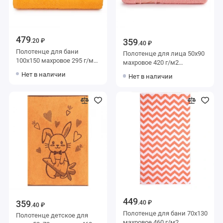
479
359
.20 ₽
.40 ₽
Полотенце для бани
Полотенце для лица 50х90
100х150 махровое 295 г/м2
махровое 420 г/м2
оранжевое Донецкая
оранжевое Донецкая
Нет в наличии
Нет в наличии
мануфактура Flashlights
мануфактура Acqua del Nilo
449
359
.40 ₽
.40 ₽
Полотенце для бани 70х130
Полотенце детское для
махровое 460 г/м2