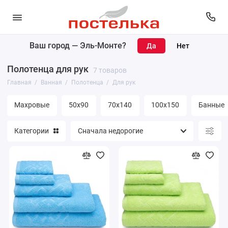
Ваш город —
Эль-Монте
?
Коврики
Полотенца для рук
7 товаров
Полотенца
Главная
Ванная
Полотенца
Для рук
Банные принадлежности
Махровые
50х90
70х140
100х150
Банные
Покрывала
Категории
Простыни
Уголки махровые