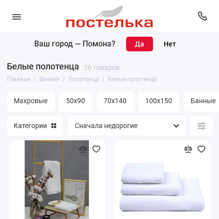
Ваш город —
Помона
?
Коврики
Белые полотенца
36 товаров
Полотенца
Главная
Ванная
Полотенца
Белые полотенца
Банные принадлежности
Махровые
50х90
70х140
100х150
Банные
Покрывала
Категории
Простыни
Уголки махровые