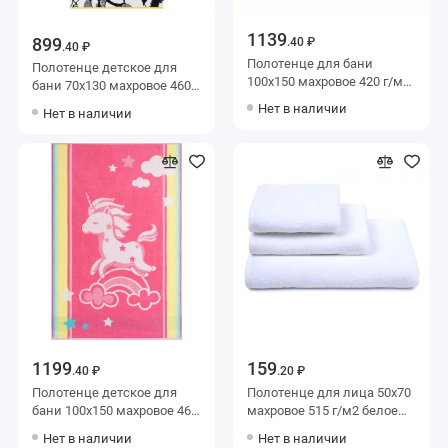
1139
899
.40 ₽
.40 ₽
Полотенце для бани
Полотенце детское для
100х150 махровое 420 г/м2
бани 70х130 махровое 460
белое Донецкая
г/м2 Белый, Черный
Нет в наличии
Нет в наличии
мануфактура Morning dew
Донецкая мануфактура
Raccoons
1199
159
.40 ₽
.20 ₽
Полотенце детское для
Полотенце для лица 50х70
бани 100х150 махровое 460
махровое 515 г/м2 белое
г/м2 Белый, Розовый
однотонное Донецкая
Нет в наличии
Нет в наличии
Донецкая мануфактура
мануфактура Deluxe