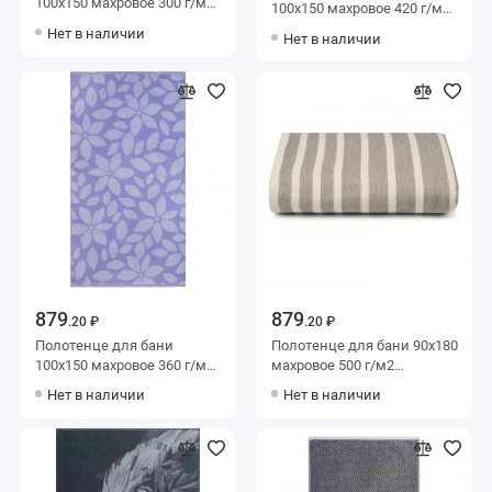
100х150 махровое 300 г/м2
100х150 махровое 420 г/м2
белое Cleanelly
белое Донецкая
Нет в наличии
Нет в наличии
мануфактура
879
879
.20 ₽
.20 ₽
Полотенце для бани
Полотенце для бани 90х180
100х150 махровое 360 г/м2
махровое 500 г/м2
Белый, Фиолетовый
Бежевый, Белый Донецкая
Нет в наличии
Нет в наличии
Донецкая мануфактура
мануфактура
Lilac color