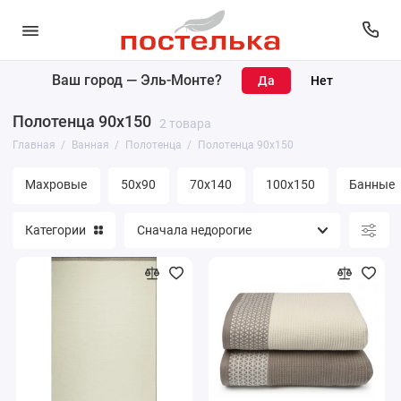
Ваш город —
Эль-Монте
?
Коврики
Полотенца 90х150
2 товара
Полотенца
Главная
Ванная
Полотенца
Полотенца 90х150
Банные принадлежности
Махровые
50х90
70х140
100х150
Банные
Покрывала
Категории
Простыни
Уголки махровые