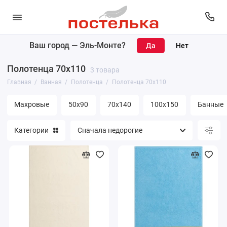
Ваш город —
Эль-Монте
?
Коврики
Полотенца 70х110
3 товара
Полотенца
Главная
Ванная
Полотенца
Полотенца 70х110
Банные принадлежности
Махровые
50х90
70х140
100х150
Банные
Покрывала
Категории
Простыни
Уголки махровые