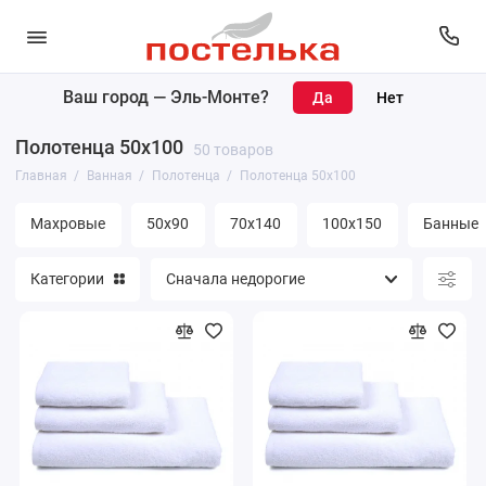
Ваш город —
Эль-Монте
?
Коврики
Полотенца 50х100
50 товаров
Полотенца
Главная
Ванная
Полотенца
Полотенца 50х100
Банные принадлежности
Махровые
50х90
70х140
100х150
Банные
Покрывала
Категории
Простыни
Уголки махровые