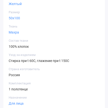
Желтый
Размер
50х100
Ткань
Махра
Состав ткани
100% хлопок
Уход за изделием
Стирка при t 60С, глажение при t 150С
Страна изготовитель
Россия
Комплектация
1 полотенце
Назначение
Для лица