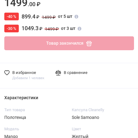
1499
.00 ₽
899.4
от 5 шт
-40 %
₽
1499 ₽
1049.3
от 3 шт
-30 %
₽
1499 ₽
Товар закончился
В избранное
В сравнение
Добавили 1 человек
Характеристики
Тип товара
Капсула Cleanelly
Полотенца
Sole Samoano
Модель
Цвет
Mango
Желтый