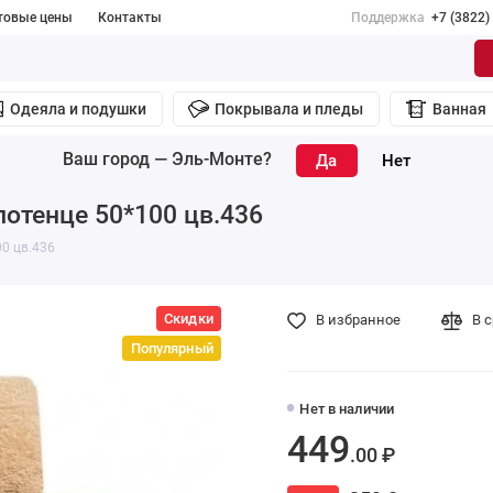
товые цены
Контакты
Поддержка
+7 (3822)
Одеяла и подушки
Покрывала и пледы
Ванная
Ваш город —
Эль-Монте
?
лотенце 50*100 цв.436
00 цв.436
Скидки
В избранное
В 
Популярный
Нет в наличии
449
.00 ₽