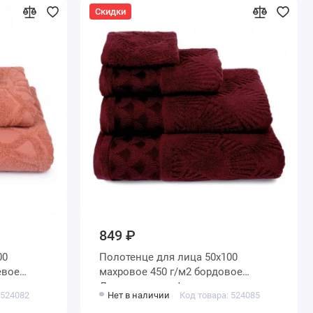
Скидки
849 ₽
Полотенце для лица 50х100
махровое 450 г/м2 бордовое
Донецкая мануфактура
 524082
Нет в наличии
Код товара: 524085