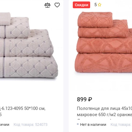
5
Скидки
899 ₽
-6.123-4095 50*100 см,
Полотенце для лица 45х100
5
махровое 650 г/м2 оранжевое
Донецкая мануфактура
личии
Код товара: 524073
Нет в наличии
Код товара: