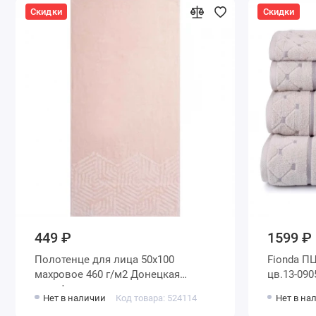
Скидки
Скидки
449 ₽
1599 ₽
Полотенце для лица 50х100
Fionda ПЦ
махровое 460 г/м2 Донецкая
цв.13-090
мануфактура
Нет в наличии
Код товара: 524114
Нет в на