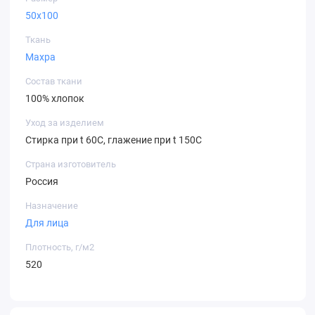
50х100
Ткань
Махра
Состав ткани
100% хлопок
Уход за изделием
Стирка при t 60С, глажение при t 150С
Страна изготовитель
Россия
Назначение
Для лица
Плотность, г/м2
520