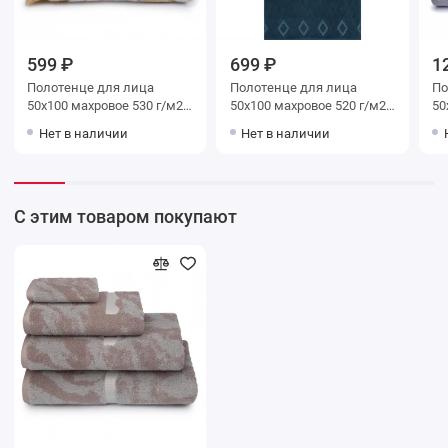
599 ₽
699 ₽
1
Полотенце для лица
Полотенце для лица
Поло
50х100 махровое 530 г/м2
50х100 махровое 520 г/м2
50х100 м
бежевое Донецкая
синее Донецкая
серое
Нет в наличии
Нет в наличии
мануфактура
мануфактура
ма
С этим товаром покупают