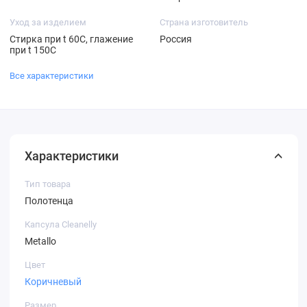
Уход за изделием
Страна изготовитель
Стирка при t 60С, глажение
Россия
при t 150С
Все характеристики
Характеристики
Тип товара
Полотенца
Капсула Cleanelly
Metallo
Цвет
Коричневый
Размер