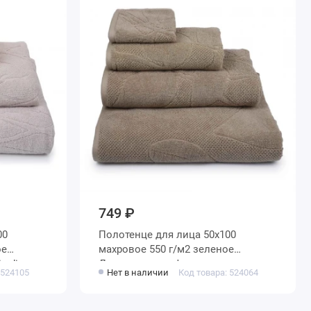
749 ₽
Полотенце для лица 50х100
махровое 550 г/м2 зеленое
a di
Донецкая мануфактура
 524105
Нет в наличии
Код товара: 524064