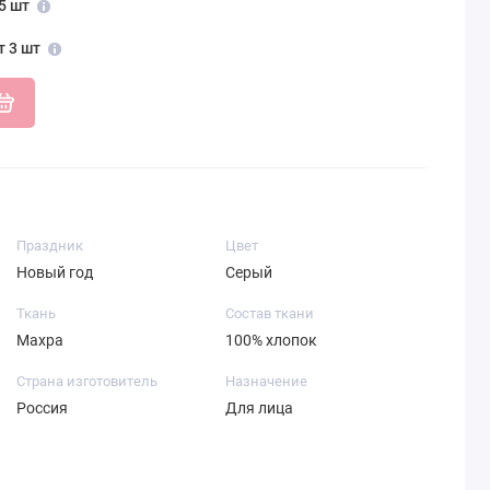
5 шт
т 3 шт
Праздник
Цвет
Новый год
Серый
Ткань
Состав ткани
Махра
100% хлопок
Страна изготовитель
Назначение
Россия
Для лица