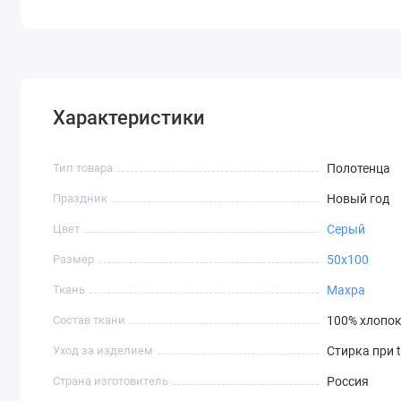
Характеристики
Тип товара
Полотенца
Праздник
Новый год
Цвет
Серый
Размер
50х100
Ткань
Махра
Состав ткани
100% хлопо
Уход за изделием
Стирка при t
Страна изготовитель
Россия