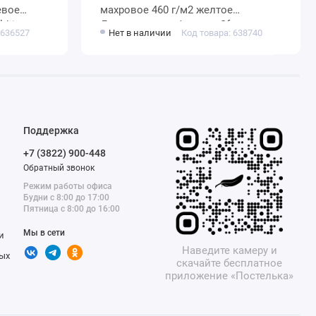
махровое 460 г/м2 желтое
dric
Донецкая мануфактура Sfarzoso
 636527
Нет в наличии
Код товара: 638740
Поддержка
+7 (3822) 900-448
Обратный звонок
Режим работы офиса
Будни с 8:00 до 17:00
Пятница с 8:00 до 16:00
Мы в сети
и
Наведите камеру и
ых
скачайте бесплатное
приложение «Постелька»