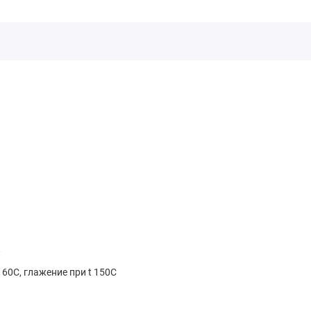
к
 60С, глажение при t 150С