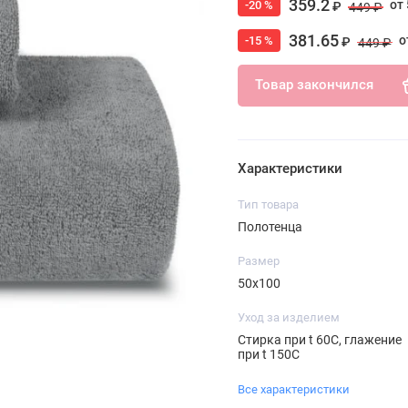
359.2
от 
-20 %
₽
449 ₽
381.65
о
-15 %
₽
449 ₽
Товар закончился
Характеристики
Тип товара
Полотенца
Размер
50х100
Уход за изделием
Стирка при t 60С, глажение
при t 150С
Все характеристики