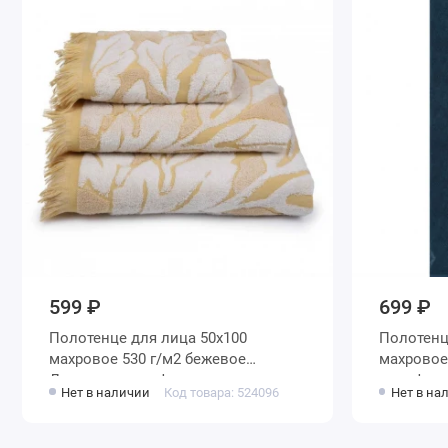
599 ₽
699 ₽
Полотенце для лица 50х100
Полотенце для лица 50
махровое 530 г/м2 бежевое
махровое 520 г/м2 синее Донецк
Донецкая мануфактура
мануфакт
Нет в наличии
Код товара: 524096
Нет в на