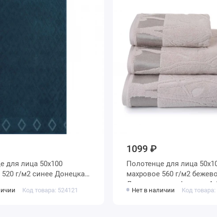
1099 ₽
х100
Полотенце для лица 50х100
ая
махровое 560 г/м2 бежевое
ура
Донецкая мануфактура Ari
личии
Код товара: 524121
Нет в наличии
Код товара:
primavera