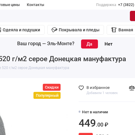
товые цены
Контакты
Поддержка
+7 (3822)
Одеяла и подушки
Покрывала и пледы
Ванная
Ваш город —
Эль-Монте
?
520 г/м2 серое Донецкая мануфактура
 520 г/м2 серое Донецкая мануфактура
Скидки
В избранное
Добавили 1 человек
Популярный
Нет в наличии
449
.00 ₽