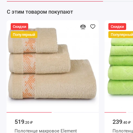
С этим товаром покупают
Скидки
Скидки
Популярный
Популярный
519
239
.20 ₽
.40 ₽
Полотенце махровое Element
Полотенце для лица 5