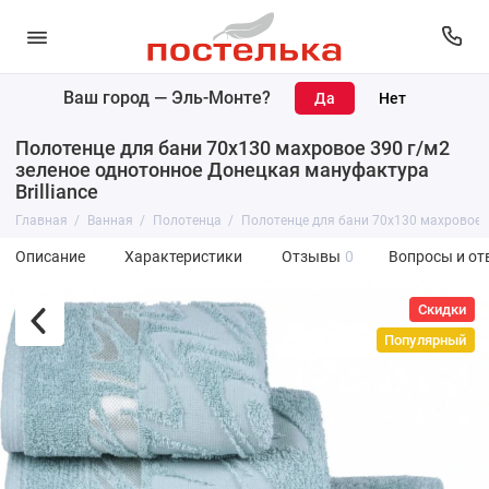
Ваш город —
Эль-Монте
?
Полотенце для бани 70х130 махровое 390 г/м2
зеленое однотонное Донецкая мануфактура
Brilliance
Главная
Ванная
Полотенца
Полотенце для бани 70х130 махровое 3
Описание
Характеристики
Отзывы
0
Вопросы и от
Скидки
Популярный