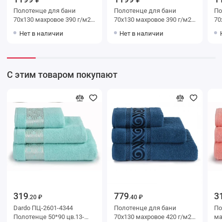
Полотенце для бани
Полотенце для бани
Поло
70х130 махровое 390 г/м2
70х130 махровое 390 г/м2
70х130 м
фиолетовое однотонное
голубое однотонное
серое 
Нет в наличии
Нет в наличии
Донецкая мануфактура
Донецкая мануфактура
До
Brilliance
Brilliance
Bri
С этим товаром покупают
319
779
3
.20 ₽
.40 ₽
Dardo ПЦ-2601-4344
Полотенце для бани
Полот
Полотенце 50*90 цв.13-
70х130 махровое 420 г/м2
махр