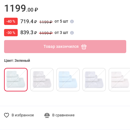
1199
.00 ₽
719.4
от 5 шт
-40 %
₽
1199 ₽
839.3
от 3 шт
-30 %
₽
1199 ₽
Товар закончился
Цвет: Зеленый
В избранное
В сравнение