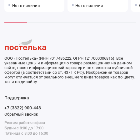
1510 2с
Темно-синий Донецкая
Пер
Нет в наличии
Нет в наличии
мануфактура Acqua del Nilo
ма
ООО «Постелька» (ИНН 7017486222, ОГРН 1217000006816). Все
указанные цены и информация о товаре размещенная на данном
сайте, носят информационный характер и не являются публичной
офертой (в соответствии со ст. 437 ГК РФ). Изображения товаров
могут отличаться от реального внешнего вида товаров как по цвету,
так и по дизайну.
Поддержка
+7 (3822) 900-448
Обратный звонок
Режим работы офиса
Будни с 8:00 до 17:00
Пятница с 8:00 до 16:00