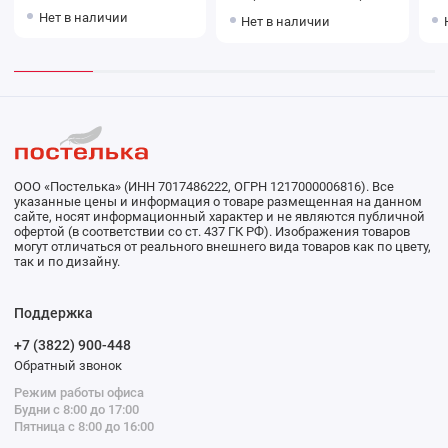
коричневое Донецкая
однотонное Донецкая
кори
Нет в наличии
Нет в наличии
мануфактура
мануфактура Brilliance
ма
ООО «Постелька» (ИНН 7017486222, ОГРН 1217000006816). Все
указанные цены и информация о товаре размещенная на данном
сайте, носят информационный характер и не являются публичной
офертой (в соответствии со ст. 437 ГК РФ). Изображения товаров
могут отличаться от реального внешнего вида товаров как по цвету,
так и по дизайну.
Поддержка
+7 (3822) 900-448
Обратный звонок
Режим работы офиса
Будни с 8:00 до 17:00
Пятница с 8:00 до 16:00