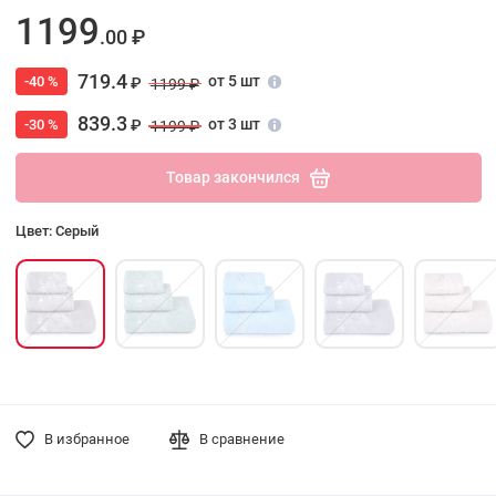
1199
.00 ₽
719.4
от 5 шт
-40 %
₽
1199 ₽
839.3
от 3 шт
-30 %
₽
1199 ₽
Товар закончился
Цвет: Серый
В избранное
В сравнение