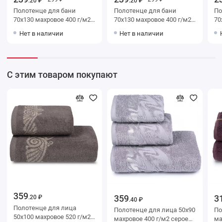
.20 ₽
.20 ₽
Полотенце для бани
Полотенце для бани
Поло
70х130 махровое 400 г/м2
70х130 махровое 400 г/м2
70х130 м
голубое Донецкая
бежевое Донецкая
беже
Нет в наличии
Нет в наличии
мануфактура
мануфактура
ма
С этим товаром покупают
359
359
3
.20 ₽
.40 ₽
Полотенце для лица
Полотенце для лица 50х90
Полот
50х100 махровое 520 г/м2
махровое 400 г/м2 серое
махр