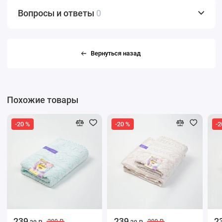
Вопросы и ответы
0
Вернуться назад
Похожие товары
-20 %
-20 %
-2
239
239
2
299 ₽
299 ₽