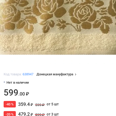
Код товара:
638947
Донецкая мануфактура
Нет в наличии
599
.00 ₽
359.4
от 5 шт
-40 %
₽
599 ₽
479.2
от 3 шт
-20 %
₽
599 ₽