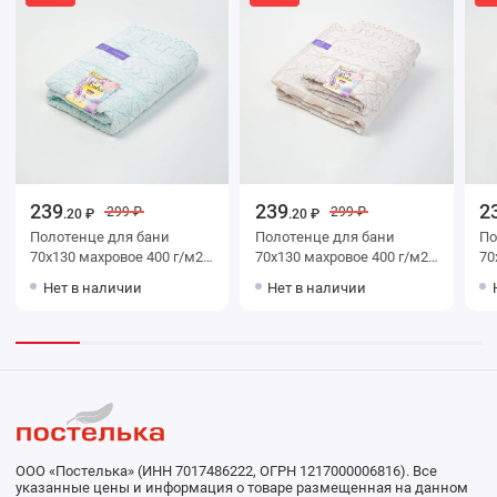
239
239
2
299 ₽
299 ₽
.20 ₽
.20 ₽
Полотенце для бани
Полотенце для бани
Поло
70х130 махровое 400 г/м2
70х130 махровое 400 г/м2
70х130 м
голубое Донецкая
бежевое Донецкая
беже
Нет в наличии
Нет в наличии
мануфактура
мануфактура
ма
ООО «Постелька» (ИНН 7017486222, ОГРН 1217000006816). Все
указанные цены и информация о товаре размещенная на данном