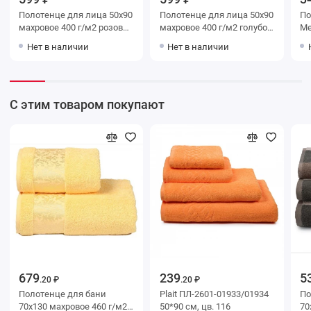
Полотенце для лица 50х90
Полотенце для лица 50х90
По
махровое 400 г/м2 розовое
махровое 400 г/м2 голубое
Me
однотонное Донецкая
однотонное Донецкая
ро
Нет в наличии
Нет в наличии
мануфактура Brilliance
мануфактура Brilliance
С этим товаром покупают
679
239
5
.20 ₽
.20 ₽
Полотенце для бани
Plait ПЛ-2601-01933/01934
Поло
70х130 махровое 460 г/м2
50*90 см, цв. 116
70х130 м