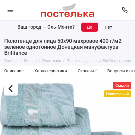
Ваш город —
Эль-Монте
?
Полотенце для лица 50х90 махровое 400 г/м2
зеленое однотонное Донецкая мануфактура
Brilliance
Главная
Ванная
Полотенца
Полотенце для лица 50х90 махровое 40
Описание
Характеристики
Отзывы
0
Вопросы и от
Скидки
Популярный