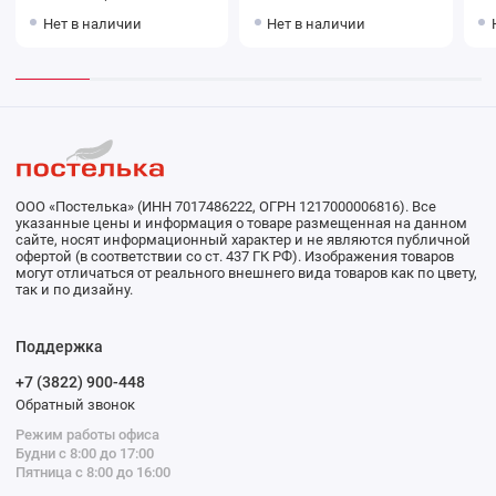
желтое Донецкая
Зе
Нет в наличии
Нет в наличии
мануфактура Sfarzoso
До
Tw
ООО «Постелька» (ИНН 7017486222, ОГРН 1217000006816). Все
указанные цены и информация о товаре размещенная на данном
сайте, носят информационный характер и не являются публичной
офертой (в соответствии со ст. 437 ГК РФ). Изображения товаров
могут отличаться от реального внешнего вида товаров как по цвету,
так и по дизайну.
Поддержка
+7 (3822) 900-448
Обратный звонок
Режим работы офиса
Будни с 8:00 до 17:00
Пятница с 8:00 до 16:00