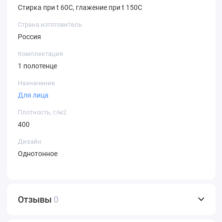
Стирка при t 60С, глажение при t 150С
Страна изготовитель
Россия
Комплектация
1 полотенце
Назначение
Для лица
Плотность, г/м2
400
Дизайн
Однотонное
Отзывы
0