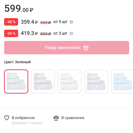
599
.00 ₽
359.4
от 5 шт
-40 %
₽
599 ₽
419.3
от 3 шт
-30 %
₽
599 ₽
Товар закончился
Цвет: Зеленый
В избранное
В сравнение
Добавили 1 человек