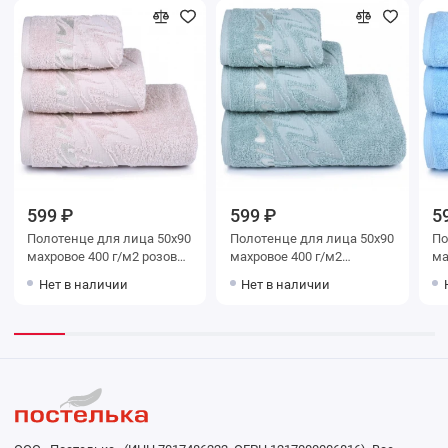
599 ₽
599 ₽
5
Полотенце для лица 50х90
Полотенце для лица 50х90
Полот
махровое 400 г/м2 розовое
махровое 400 г/м2
махров
однотонное Донецкая
зеленое однотонное
од
Нет в наличии
Нет в наличии
мануфактура Brilliance
Донецкая мануфактура
ма
Brilliance